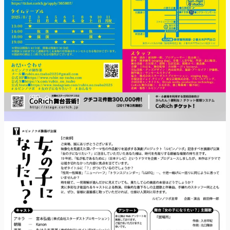
音楽：入谷早紀
歌詞：北口陽奈
舞台美術：吉川悦子
照明：長沢宏朗
照明オペ：鹿島樹
音響：ぐれはる
舞台監督：吉田慎一(Y’s factory)
宣伝美術・グッズデザイン：内田真里苗
撮影・アーカイブ：伊藤格
制作協力：サンモールスタジオ
協力：
株式会社スターダストプロモーション
singing dog
有限会社ジェイ.クリップ
東宝芸能株式会社
ブルースプリング
株式会社ワンエイトプロモーション
合同会社エンタイトル
Dittok media production technology
CoRich舞台芸術！
小玉有吾
田中愛