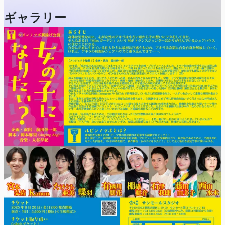
於 サンモールスタジオ
ギャラリー
【出演】
宮本弘佑
Kanon
たけうち亜美
蝶羽
有栖川朋花
棚橋麗音
石津我聞
藤田由美子
西山水木
【スタッフ】
企画・演出：前田伸一郎
プロデューサー：佐山泰三
脚本：岡本麻里(singing dog)