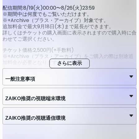
配信期間:8/19(火)00:00〜8/26(火)23:59
※期間中は何度でもご覧いただけます。
※+Archive（プラス・アーカイブ）対象です。
追加料金で最大9月18日(木)まで延長ができます。
詳しくはチケットの購入画面に表示されますので購入時に合
わせてご選択ください。
チケット価格:2,500円(+手数料)
※+Archive（プラス・アーカイブ）をご購入の際は別途追
加料金が必要となります。
さらに表示
チケット発売期間:8/13(水)12:00〜8/26(水)19:30
一般注意事項
-------------------------------------------
ルビンノツボ旗揚げ公演
ZAIKO推奨の視聴端末環境
『女の子になりたい？』
企画・演出：前田伸一郎
作：岡本麻里(singing dog)
ZAIKO推奨の視聴通信環境
音楽：入谷早紀
撮影日：2025年8月1日、8月7日